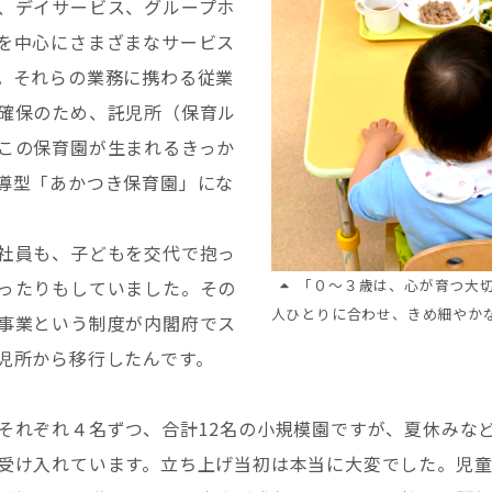
、デイサービス、グループホ
を中心にさまざまなサービス
。それらの業務に携わる従業
確保のため、託児所（保育ル
この保育園が生まれるきっか
導型「あかつき保育園」にな
社員も、子どもを交代で抱っ
ったりもしていました。その
「０～３歳は、心が育つ大
人ひとりに合わせ、きめ細やか
事業という制度が内閣府でス
児所から移行したんです。
それぞれ４名ずつ、合計12名の小規模園ですが、夏休みな
受け入れています。立ち上げ当初は本当に大変でした。児